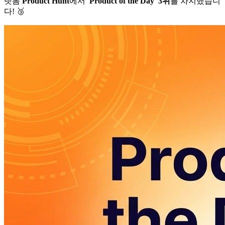
랫폼
​Product Hunt​
에서
​'Product of the Day' 3위​
를 차지했습니
다! 🥉